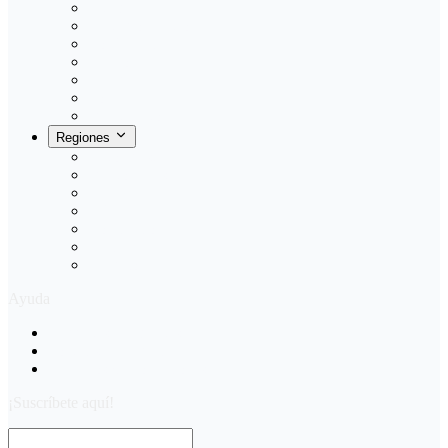
Vitacura
Santiago Centro
Lo Barnechea
La Florida
Maipú
Tobalaba
Puente Alto
Regiones
Antofagasta
Puerto Varas
La Serena
Viña del Mar
Concepcion
Talca
Temuco
Ayuda
Preguntas Frecuentes
Políticas de privacidad
Términos & Condiciones
¡Suscríbete aquí!