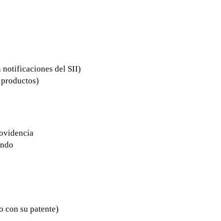
 notificaciones del SII)
 productos)
rovidencia
endo
o con su patente)