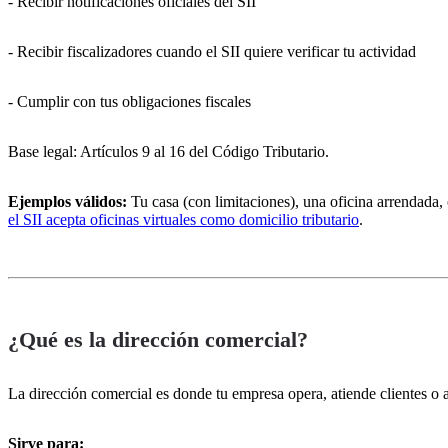
- Recibir notificaciones oficiales del SII
Planes
Oficinas
- Recibir fiscalizadores cuando el SII quiere verificar tu actividad
Servicios
Ayuda
- Cumplir con tus obligaciones fiscales
Blog
Contacto
Base legal: Artículos 9 al 16 del Código Tributario.
Ejemplos válidos:
Tu casa (con limitaciones), una oficina arrendada, o
el SII acepta oficinas virtuales como domicilio tributario
.
¿Qué es la dirección comercial?
La dirección comercial es donde tu empresa opera, atiende clientes o
Sirve para: