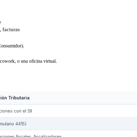
e
, facturas
Consumidor).
owork, o una oficina virtual.
ión Tributaria
iones con el SII
rmulario 4415)
aciones fiscales, fiscalizadores