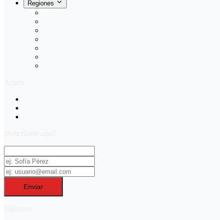
Regiones
Antofagasta
Puerto Varas
La Serena
Viña del Mar
Concepcion
Talca
Temuco
Ayuda
Preguntas Frecuentes
Políticas de privacidad
Términos & Condiciones
¡Suscríbete aquí!
Enviar
Síguenos