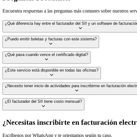
Encuentra respuestas a las preguntas más comunes sobre nuestros serv
¿Qué diferencia hay entre el facturador del SII y un software de facturaci
El facturador del SII es gratuito y cumple todos los requisitos legales
¿Puedo emitir boletas y facturas con este sistema?
de inventario. Para la mayoría de los emprendedores que parten, el del 
Sí. El sistema de facturación electrónica del SII permite emitir factura
¿Qué pasa cuando vence el certificado digital?
El certificado tiene validez de 1 año. Antes de su vencimiento debes r
¿Este servicio está disponible en todas las oficinas?
Sí. Al ser un trámite online ante el SII, está disponible para clientes d
¿Necesito tener inicio de actividades para inscribirme en facturación elect
Sí. El inicio de actividades es un requisito previo. Si aún no lo has h
¿El facturador del SII tiene costo mensual?
No. El sistema de facturación electrónica del SII es gratuito. Solo pagas
¿Necesitas inscribirte en facturación elect
Escríbenos por WhatsApp y te orientamos según tu caso.