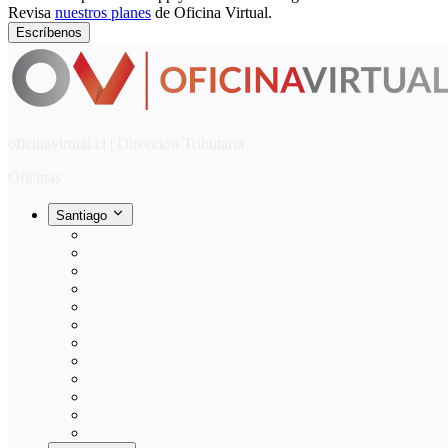
Revisa
nuestros planes
de Oficina Virtual.
Escríbenos
oficinavirtual.cl | Dirección Tributaria
Oficinas
Santiago
Manquehue
Los Leones
Pedro de Valdivia
Manuel Montt
Ñuñoa
Vitacura
Santiago Centro
Lo Barnechea
La Florida
Maipú
Tobalaba
Puente Alto